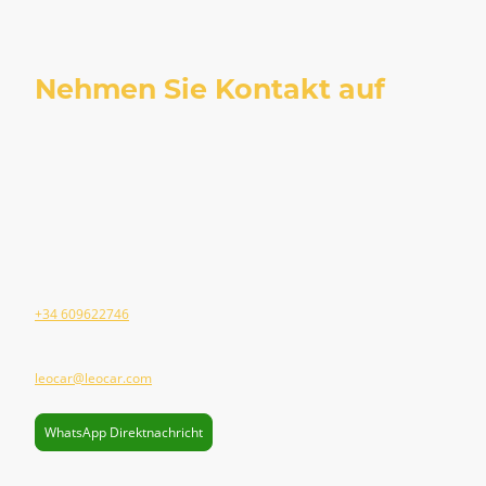
Nehmen Sie Kontakt auf
Adresse:
Autovermietung Leocar SL
Gran Via de Can Pastilla 5
Palma, 07610, Illes Balears, Spain
Telefon:
+34 609622746
E-Mail:
leocar@leocar.com
WhatsApp Direktnachricht