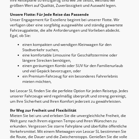
Ihre Reisepläne so einzigartig sind wie Sie selbst, weshalb wir
größten Wert auf Qualität, Zuverlässigkeit und Auswahl legen.
Unsere Flotte: Für Jede Reise das Passende
Unser Engagement für Exzellenz beginnt bei unserer Flotte. Wir
verfügen über eine sorgfältig ausgewählte und ständig gewartete
Fahrzeugpalette, die alle Anforderungen und Vorlieben abdeckt.
Egal, ob Sie:
einen kompakten und wendigen Kleinwagen für den
Stadtverkehr suchen,
eine komfortable Limousine für Geschäftstermine oder
längere Strecken benötigen,
einen geräumigen Kombi oder SUV für den Familienurlaub
und viel Gepäck bevorzugen, oder
ein Premium-Fahrzeug für ein besonderes Fahrerlebnis
mieten möchten,
bei Leocar SL finden Sie die perfekte Option für jeden Reisetyp. Jedes
unserer Fahrzeuge wird regelmäßig überprüft und streng gereinigt,
um Ihre Sicherheit und Ihren Komfort jederzeit zu gewährleisten.
Ihr Weg zur Freiheit und Flexibilität
Mieten Sie bei uns und erleben Sie die unvergleichliche Freiheit, die
Welt ganz nach Ihrem eigenen Tempo und Ihren Wünschen zu
erkunden. Vergessen Sie starre Fahrpläne und überfüllte öffentliche
Verkehrsmittel. Mit einem Mietwagen von Leocar SL bestimmen Sie
die Route, die Dauer und die Zwischenstopps. Genießen Sie die volle